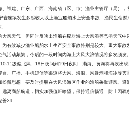
、福建、广东、广西、海南省（区、市）渔业主管厅（局），
连续发生多起较大以上渔业船舶水上安全事故，渔民生命财产遭
踪。
大风天气，但同时反映出渔船在应对海上大风浪等恶劣天气中还
。为有效减少渔业船舶水上生产安全事故特别是较大、重大事故
活动频繁，今后的一段时间内海上大风大浪情况将多发频发。据
0-11级偏北风。18日夜间到19日夜间，渤海、黄海将再次出现
岸台、广播、手机短信等渠道将大风、海浪、风暴潮和海冰等灾
松懈思想，要及时提醒在大风浪海区作业的渔船采取避风、避浪
，远离商船航道，切实加强值班瞭望，保持通信畅通，防止因疏
善24