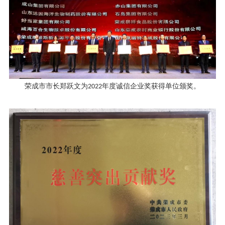
荣成市市长郑跃文为
年度诚信企业
奖获得单位
颁奖
。
2022