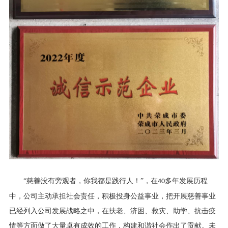
“慈善没有旁观者，你我都是践行人！”
，在
多年发展历程
40
中，公司主动承担社会责任，积极投身公益事业，把开展慈善事业
已经列入公司发展战略之中，在扶老、济困、救灾、助学、抗击疫
情等方面做了大量卓有成效的工作，构建和谐社会作出了贡献。未