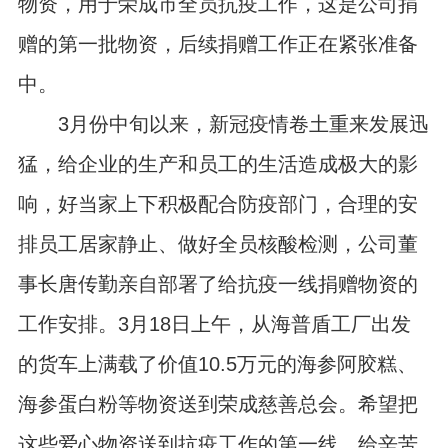
物资，用于荣成市全员抗疫工作，这是公司捐
赠的第一批物资，后续捐赠工作正在紧张准备
中。
3
月份中旬以来，新冠疫情卷土重来发展迅
猛，给企业的生产和员工的生活造成极大的影
响，好当家上下积极配合防疫部门，合理的安
排员工居家静止、做好全员核酸检测，公司董
事长唐传勤亲自部署了给抗疫一线捐赠物资的
工作安排。
3
月
18
日上午，从海普盾工厂出发
的货车上满载了价值
10.5
万元的海参阿胶糕、
海参蛋白粉等物资送到荣成慈善总会。希望把
这些爱心物资送到抗疫工作的第一线，给辛苦